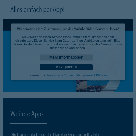
Alles einfach per App!
Wir benötigen Ihre Zustimmung, um den YouTube Video-Service zu laden!
Wir verwenden einen Service eines Drittanbieters, um Videoinhalte
einzubetten. Dieser Service kann Daten zu Ihren Aktivitäten sammeln. Bitte
lesen Sie die Details durch und stimmen Sie der Nutzung des Service zu, um
dieses Video anzusehen.
Mehr Informationen
Akzeptieren
powered by
Usercentrics Consent Management Platform
Weitere Apps
Die Barmenia bietet im Bereich Gesundheit viele