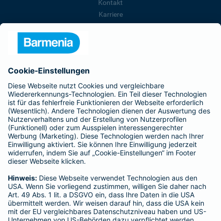
Kontakt
Karriere
Presse
Unternehmen
Anfahrt
Affiliate-Partner werden
Barmenia ist Teil der BarmeniaGothaer
BELIEBTE SEITEN
Kranken-Zusatzversicherung
Tierversicherungen
Haftpflichtversicherung
Hausratversicherung
SERVICE
Adresse ändern
Schaden melden
Kilometerstandsmeldung
Serviceübersicht