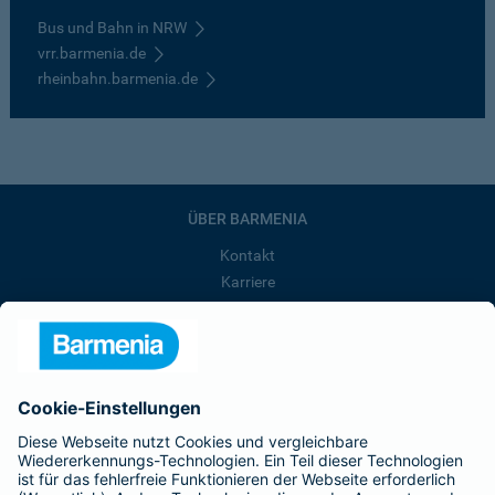
Bus und Bahn in NRW
vrr.barmenia.de
rheinbahn.barmenia.de
ÜBER BARMENIA
Kontakt
Karriere
Presse
Unternehmen
Anfahrt
Affiliate-Partner werden
Barmenia ist Teil der BarmeniaGothaer
BELIEBTE SEITEN