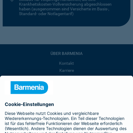
Krankheitskosten-Vollversicherung abgeschlossen
haben (ausgenommen sind Versicherte im Basis-,
Standard- oder Notlagentarif)
ÜBER BARMENIA
Kontakt
Karriere
Presse
Unternehmen
Anfahrt
Affiliate-Partner werden
Barmenia ist Teil der BarmeniaGothaer
BELIEBTE SEITEN
Kranken-Zusatzversicherung