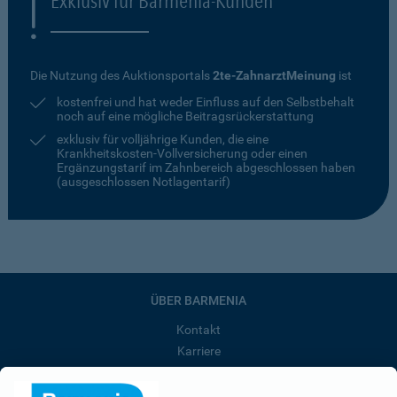
Exklusiv für Barmenia-Kunden
Die Nutzung des Auktionsportals
2te-ZahnarztMeinung
ist
kostenfrei und hat weder Einfluss auf den Selbstbehalt
noch auf eine mögliche Beitragsrückerstattung
exklusiv für volljährige Kunden, die eine
Krankheitskosten-Vollversicherung oder einen
Ergänzungstarif im Zahnbereich abgeschlossen haben
(ausgeschlossen Notlagentarif)
ÜBER BARMENIA
Kontakt
Karriere
Presse
Unternehmen