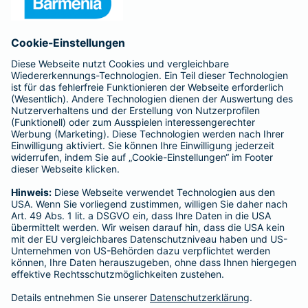
Anfahrt
Affiliate-Partner werden
Barmenia ist Teil der BarmeniaGothaer
BELIEBTE SEITEN
Kranken-Zusatzversicherung
Tierversicherungen
Haftpflichtversicherung
Hausratversicherung
SERVICE
Adresse ändern
Schaden melden
Kilometerstandsmeldung
Serviceübersicht