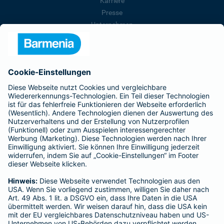
Karriere
Presse
Unternehmen
Anfahrt
Affiliate-Partner werden
Barmenia ist Teil der BarmeniaGothaer
BELIEBTE SEITEN
Kranken-Zusatzversicherung
Tierversicherungen
Haftpflichtversicherung
Hausratversicherung
SERVICE
Adresse ändern
Schaden melden
Kilometerstandsmeldung
Serviceübersicht