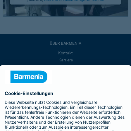
ÜBER BARMENIA
Kontakt
Karriere
Presse
Unternehmen
Anfahrt
Affiliate-Partner werden
Barmenia ist Teil der BarmeniaGothaer
BELIEBTE SEITEN
Kranken-Zusatzversicherung
Tierversicherungen