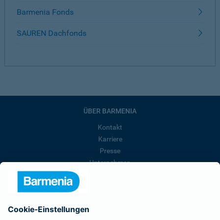
Barmenia Fonds
SAUREN Dachfonds
ÜBER BARMENIA
Kontakt
Karriere
Presse
Unternehmen
Anfahrt
Affiliate-Partner werden
Barmenia ist Teil der BarmeniaGothaer
BELIEBTE SEITEN